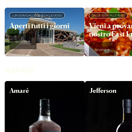
EVENTI IN EVIDENZA
LUN-DOM DALLE 08:30 ALLE 00:00
DALLE 12:00 ALLE 15:00
Aperti tutti i giorni
Vieni a provar
nostro Fast L
SCOPRI
SCOPRI
AMARI
Amaré
Jefferson