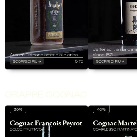
Jefferson, amaro im
Amaré Petrone amaro alle erbe.
since 1871.
5,
SCOPRI DI PIÙ
SCOPRI DI PIÙ
70
GRAPPE COGNAC
30%
40%
Cognac François Peyrot
Cognac Martel
DOLCE, FRUTTATO
COMPLESSO, RAFFINAT