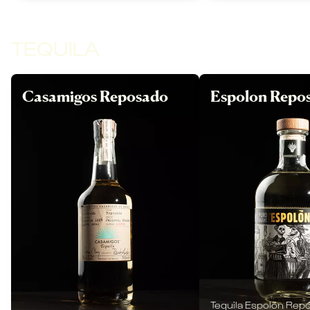
TEQUILA
Casamigos Reposado
Espolon Repo
Tequila Espolòn Re