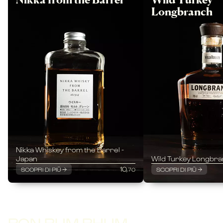
Longbranch
Nikka Whiskey from the Barrel -
Japan
Wild Turkey Longbr
10,
SCOPRI DI PIÙ
SCOPRI DI PIÙ
70
RON RUM RHUM