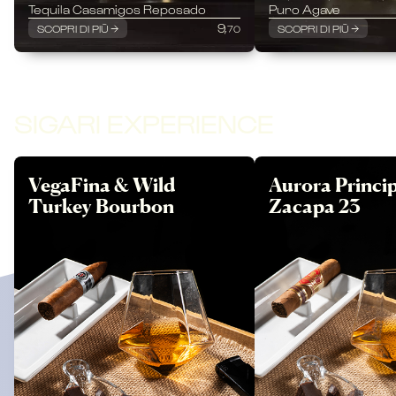
Tequila Casamigos Reposado
Puro Agave
9,
SCOPRI DI PIÙ
SCOPRI DI PIÙ
70
SIGARI EXPERIENCE
VegaFina & Wild
Aurora Princi
Turkey Bourbon
Zacapa 23