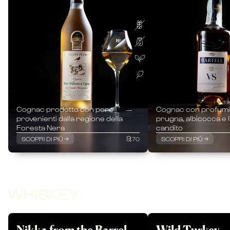
Cognac prodotto con pere
Cognac con profumi i
provenienti dalla regione della
prugna, albicocca e 
Foresta Nera
candito
9,
SCOPRI DI PIÙ
SCOPRI DI PIÙ
70
WHISKEY
Nikka from the Barrel
Wild Turkey