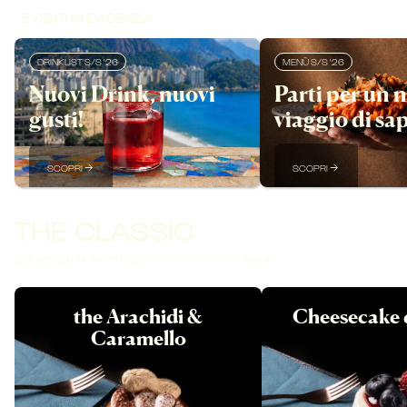
EVENTI IN EVIDENZA
DRINKLIST S/S '26
MENÙ S/S '26
Nuovi Drink, nuovi
Parti per un 
gusti!
viaggio di sap
SCOPRI
SCOPRI
THE CLASSIC
L'eleganza della tradizione: i nostri dolci classici.
the Arachidi &
Cheesecake 
Caramello