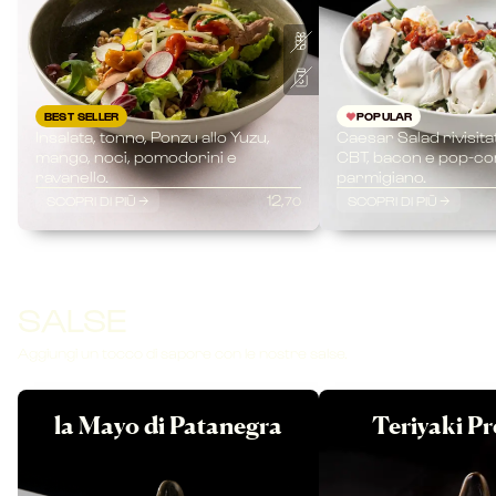
BEST SELLER
POPULAR
Insalata, tonno, Ponzu allo Yuzu,
Caesar Salad rivisita
mango, noci, pomodorini e
CBT, bacon e pop-co
ravanello.
parmigiano.
12,
SCOPRI DI PIÙ
SCOPRI DI PIÙ
70
SALSE
Aggiungi un tocco di sapore con le nostre salse.
la Mayo di Patanegra
Teriyaki P