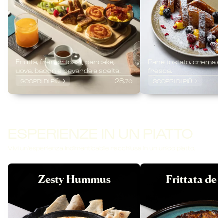
Frutta, french toast, pancake,
Pane tostato, crema 
uova, bacon e bevanda a scelta.
fresca.
28,
SCOPRI DI PIÙ
SCOPRI DI PIÙ
70
ESPERIENZE IN UN PIATTO
Vivi un'esperienza indimenticabile racchiusa in un unico piatto.
Zesty Hummus
Frittata d