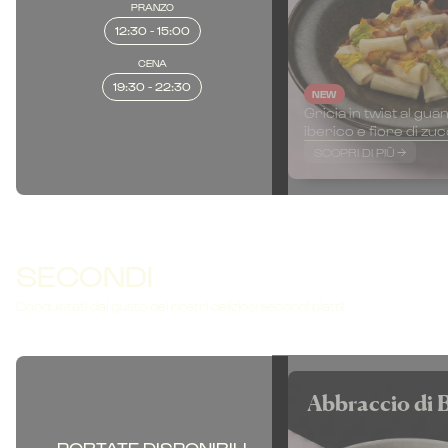
PRANZO
12:30 - 15:00
CENA
19:30 - 22:30
NEW
Gricia in twist al gua
iberico e fiore di zuc
SCOPRI DI PIÙ
SECONDI
Conquistati dal gusto dei nostri deliziosi secondi piatti!
Abbraccio di 
PORTATE DISPONIBILI