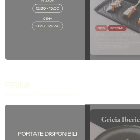
PRANZO
12:30 - 15:00
CENA
19:30 - 22:30
NEW
SPECIAL
Spiedino di patata a
salsa di pesche.
SCOPRI DI PIÙ
PRIMI
Degusta i nostri irresistibili primi piatti!
Gricia Iberi
PORTATE DISPONIBILI