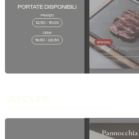
PORTATE DISPONIBILI
PRANZO
12:30 - 15:00
CENA
19:30 - 22:30
SPECIAL
Cuberoll di Wagyu co
Josper.
SCOPRI DI PIÙ
VERDURE
Esplora la nostra varietà di verdure fresche e gustose.
Pannocchia 