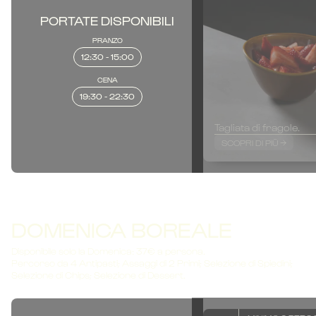
PORTATE DISPONIBILI
PRANZO
12:30 - 15:00
CENA
19:30 - 22:30
Tagliata di fragole.
SCOPRI DI PIÙ
DOMENICA BOREALE
Disponibile solo la Domenica: 37€ a persona.
Percorso da 4 Antipasti; Assaggi di 2 Primi; Selezione di Spiedini;
Selezione di Chips; Selezione di Dessert.