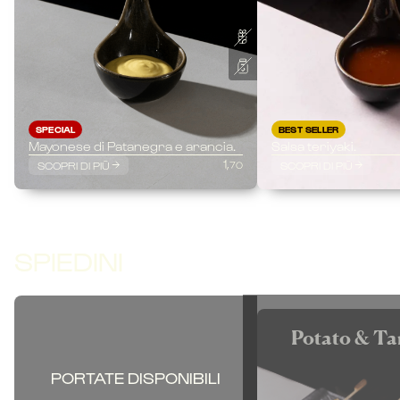
SPECIAL
BEST SELLER
Mayonese di Patanegra e arancia.
Salsa teriyaki.
1,
SCOPRI DI PIÙ
SCOPRI DI PIÙ
70
SPIEDINI
Potato & Ta
PORTATE DISPONIBILI