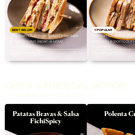
BEST SELLER
POPULAR
Chicken Club con Twist Orientale
Salmon Club Sandwi
in salsa mayo japan e uovo
avocado e pomodori
tamagoyaki.
nostrani.
12,
SCOPRI DI PIÙ
SCOPRI DI PIÙ
70
CHIPS & FRIES DAL MONDO
La nostra selezione di Chips & Fries dal mondo!
Patatas Bravas & Salsa
Polenta C
FichiSpicy