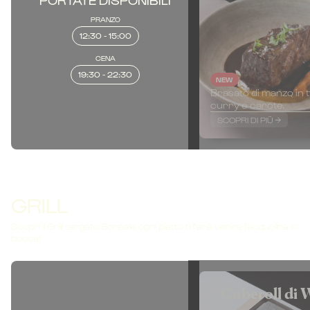
PRANZO
12:30 - 15:00
CENA
19:30 - 22:30
NEW
Brasato di manzo in t
curry e carote.
SCOPRI DI PIÙ
GRILL
Scopri il Grill targato Boreale, ogni piatto ti farà venire l'acquolina in
bocca!
Cuberoll di