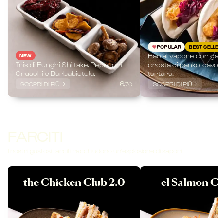
POPULAR
BEST SELL
Bao al vapore con g
NEW
Tris di Funghi Shiitake, Peperoni
crosta di panko, cavo
Cruschi e Barbabietola.
tartara.
6,
SCOPRI DI PIÙ
SCOPRI DI PIÙ
70
FARCITI
I nostri gustosi farciti racchiudono un'esplosione di sapori!
the Chicken Club 2.0
el Salmon C