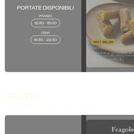
PORTATE DISPONIBILI
PRANZO
12:30 - 15:00
CENA
19:30 - 22:30
BEST SELLER
Pannocchia doppia c
vapore e grigliata al 
SCOPRI DI PIÙ
FRUTTA
Concludi il pasto con un tocco dolce e rinfrescante.
Fragole