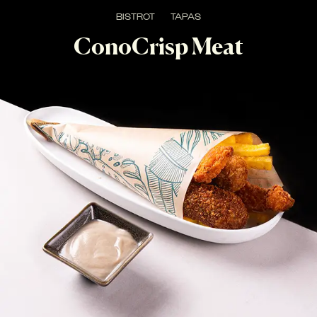
BISTROT
TAPAS
ConoCrisp Meat
ConoCrisp con fritturine di terra: pollo fritto croccante, 