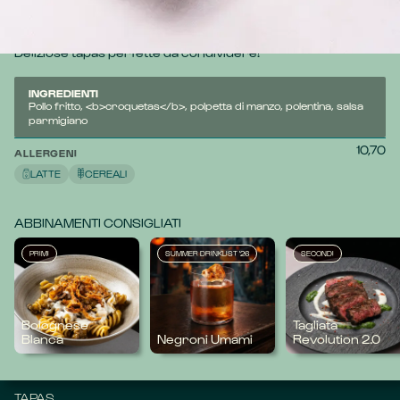
cremosa croqueta, succosa polpetta di manzo, stick di 
polenta e salsa di parmigiano a esaltare il tutto.
Deliziose tapas perfette da condividere!
INGREDIENTI
Pollo fritto, <b>croquetas</b>, polpetta di manzo, polentina, salsa
parmigiano
10,70
ALLERGENI
LATTE
CEREALI
ABBINAMENTI CONSIGLIATI
PRIMI
SUMMER DRINKLIST '26
SECONDI
Bolognese
Tagliata
Blanca
Negroni Umami
Revolution 2.0
TAPAS