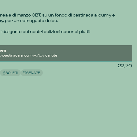
 reale di manzo CBT, su un fondo di pastinaca al curry e 
y, per un retrogusto dolce.
 dal gusto dei nostri deliziosi secondi piatti!
NTI
>pastinaca al curry</b>, carote
22,70
SOLFITI
SENAPE