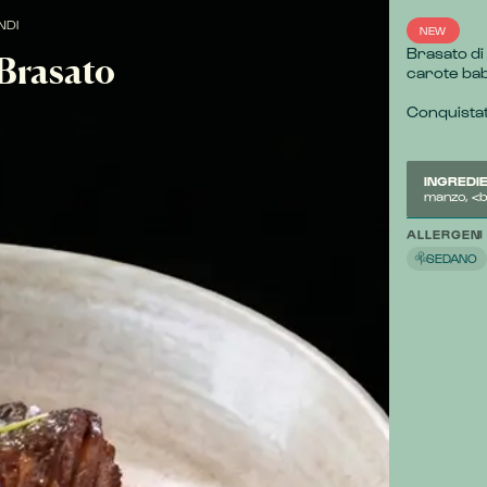
NDI
NEW
Brasato di
 Brasato
carote bab
Conquistati
INGREDIE
manzo, <b
ALLERGENI
SEDANO