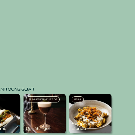
TI CONSIGLIATI
SUMMER DRINKLIST '26
PRIMI
Bolognese
iume
Don Stinger
Blanca