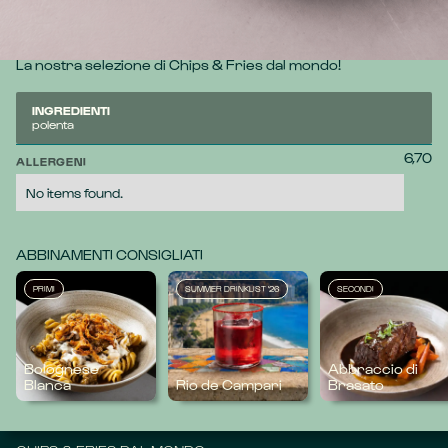
Croccanti e sfiziose triangoli di polenta, ideali per aperitivi e 
Happy Hour.
La nostra selezione di Chips & Fries dal mondo!
INGREDIENTI
polenta
6,70
ALLERGENI
No items found.
ABBINAMENTI CONSIGLIATI
PRIMI
SUMMER DRINKLIST '26
SECONDI
Bolognese
Abbraccio di
Blanca
Rio de Campari
Brasato