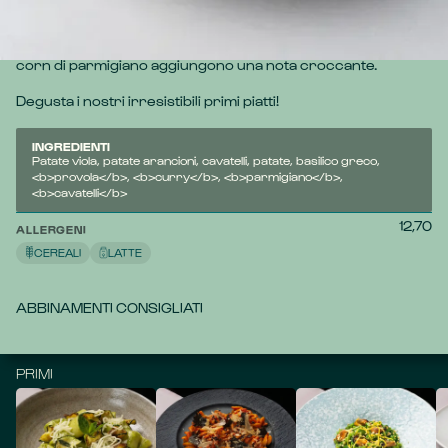
Cavatelli avvolti da un fondo di patate, rifiniti con polvere di 
patate viola e arancioni. La salsa di provola al curry esalta il 
piatto, mentre il basilico greco porta freschezza e i pop 
corn di parmigiano aggiungono una nota croccante.
Degusta i nostri irresistibili primi piatti!
INGREDIENTI
Patate viola, patate arancioni, cavatelli, patate, basilico greco,
<b>provola</b>, <b>curry</b>, <b>parmigiano</b>,
<b>cavatelli</b>
12,70
ALLERGENI
CEREALI
LATTE
ABBINAMENTI CONSIGLIATI
PRIMI