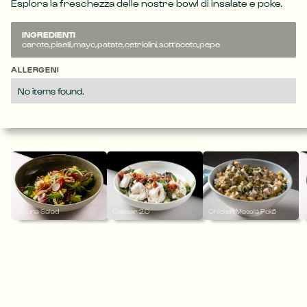
Esplora la freschezza delle nostre bowl di insalate e poke.
INGREDIENTI
carote,piselli,mayo,patate,cetriolini,sott'aceto,pepe
ALLERGENI
No items found.
INSALATE & POKE
B-Tuna Salad
Caesar 2.0
Chicken Masala Poké