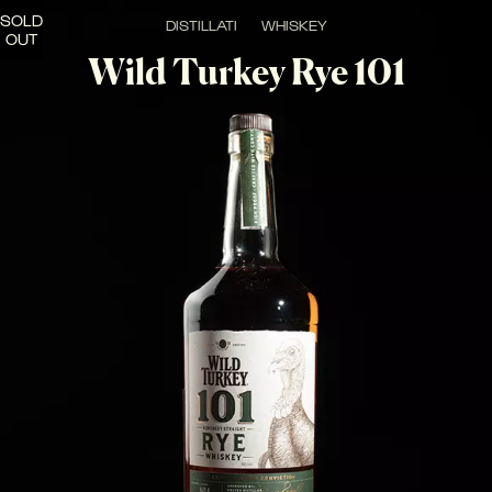
SOLD
DISTILLATI
WHISKEY
OUT
Wild Turkey Rye 101
Whiskey di segale robusto e speziato, che si distingue per la 