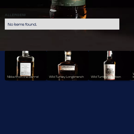
sua intensità e personalità. I suoi profumi di erbe, spezie e 
legno si fondono in un gusto audace.
10,70
ALLERGENI
No items found.
WHISKEY
Nikka from the Barrel
Wild Turkey Longbranch
Wild Turkey Bourbon