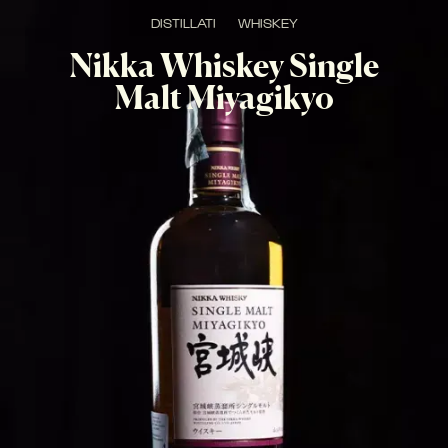
DISTILLATI
WHISKEY
Nikka Whiskey Single
Malt Miyagikyo
Whiskey giapponese raffinato e armonioso, proveniente 