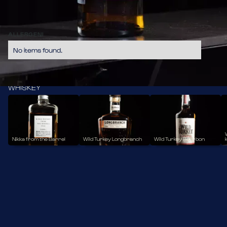
dalla distilleria Nikka. I suoi delicati profumi di frutta, miele, 
vaniglia e legno si combinano in un gusto equilibrato e 
setoso.
13,80
ALLERGENI
No items found.
WHISKEY
Nikka from the Barrel
Wild Turkey Longbranch
Wild Turkey Bourbon