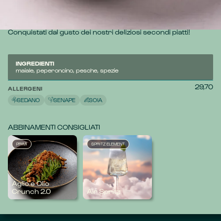
Tenera Pluma di Maialino Iberico marinata Cajun, con 
friggitelli, pesche caramellate e salsa di pesche.
Conquistati dal gusto dei nostri deliziosi secondi piatti!
INGREDIENTI
maiale, peperoncino, pesche, spezie
29,70
ALLERGENI
SEDANO
SENAPE
SOIA
ABBINAMENTI CONSIGLIATI
PRIMI
SPRITZ ELEMENT
Aglio e Olio
Crunch 2.0
Air Spritz