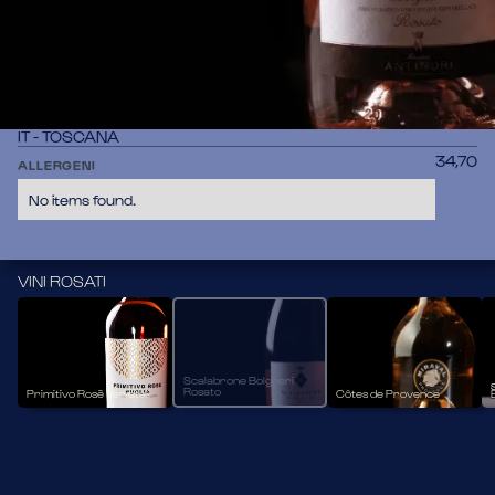
Rosato dal colore rosa peonia tenue. Al naso intense note di 
frutti rossi come ciliegia e lampone, accompagnate da 
sensazioni floreali di rosa e biancospino. Al palato è fresco, 
sapido e armonioso.
Vitigno
40% CABERNET SAUVIGNON, 30% MERLOT, 30% SYRAH
Provenienza
IT - TOSCANA
34,70
ALLERGENI
No items found.
VINI ROSATI
Scalabrone Bolgheri
Rosato
Primitivo Rosè Varietali
Côtes de Provence