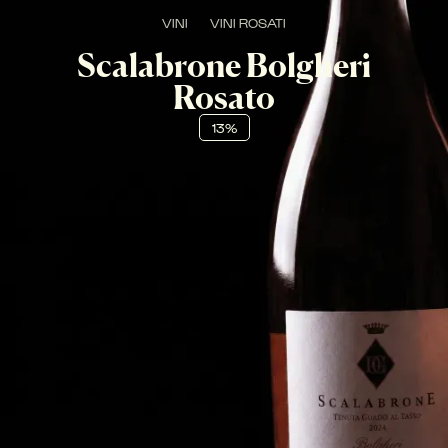
VINI
VINI ROSATI
Scalabrone Bolgheri
Rosato
13%
LAMPONE, CILIEGIA, ROSA E BIANCOSPINO