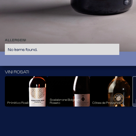
Ottenuto da uve Pinot Nero provenienti dall’Oltrepò Pavese 
e opportunamente macerate, presenta un bel colore rosa 
delicato ma allo stesso tempo intenso e deciso.
Vitigno
PINOT NERO IN PUREZZA
Provenienza
IT - LOMBARDIA
32,50
ALLERGENI
No items found.
VINI ROSATI
Scalabrone Bolgheri
Primitivo Rosè Varietali
Rosato
Côtes de Provence