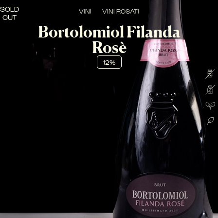
SOLD
VINI
VINI ROSATI
OUT
Bortolomiol Filanda
Rosè
12%
INTENSO, VELLUTATO, DELICATO