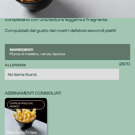
Pluma di maialino servita su crema di verza arrostita, che 
arricchisce il piatto con note affumicate. Le tapioca fries 
aggiungono croccantezza, mentre le verza chips 
completano con una texture leggera e fragrante.
Conquistati dal gusto dei nostri deliziosi secondi piatti!
INGREDIENTI
Pluma di maialino, verza, tapioca
29,70
ALLERGENI
No items found.
ABBINAMENTI CONSIGLIATI
CHIPS & FRIES DAL
MONDO
Manioca Fries