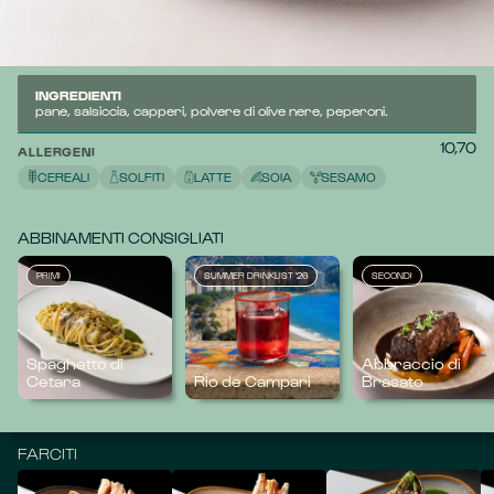
peperoni, polvere di olive nere e cappero soffiato.
I nostri gustosi farciti racchiudono un'esplosione di sapori!
INGREDIENTI
pane, salsiccia, capperi, polvere di olive nere, peperoni.
10,70
ALLERGENI
CEREALI
SOLFITI
LATTE
SOIA
SESAMO
ABBINAMENTI CONSIGLIATI
PRIMI
SUMMER DRINKLIST '26
SECONDI
Spaghetto di
Abbraccio di
Cetara
Rio de Campari
Brasato
FARCITI