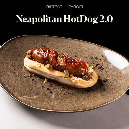
BISTROT
FARCITI
Neapolitan HotDog 2.0
Hot Dog con salsiccia di Castelpoto, chutney agrodolce di 