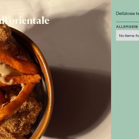
S
Deliziose 
all’orientale
ALLERGENI
No items f