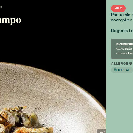
I
NEW
Pasta mist
campo
scampi e r
Degusta i no
INGREDIE
<b>pasta 
<b>sedano
ALLERGENI
CEREALI