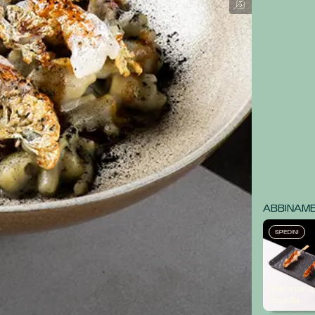
ABBINAMEN
SPIEDINI
Marinara
Spada