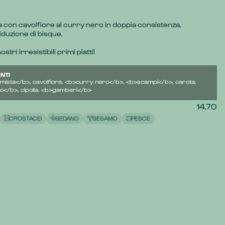
a con cavolfiore al curry nero in doppia consistenza, 
iduzione di bisque.
stri irresistibili primi piatti!
NTI
mista</b>, cavolfiore, <b>curry nero</b>, <b>scampi</b>, carota,
</b>, cipolla, <b>gamberi</b>
14.70
CROSTACEI
SEDANO
SESAMO
PESCE