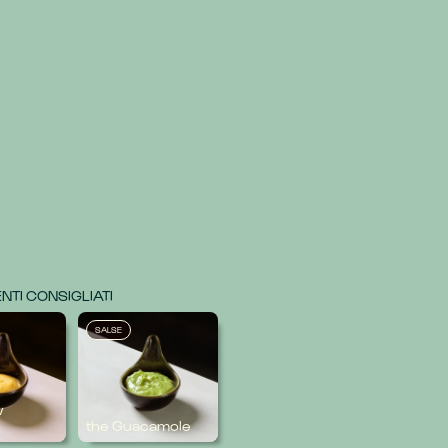
TI CONSIGLIATI
SALSE
w
the Guacamole