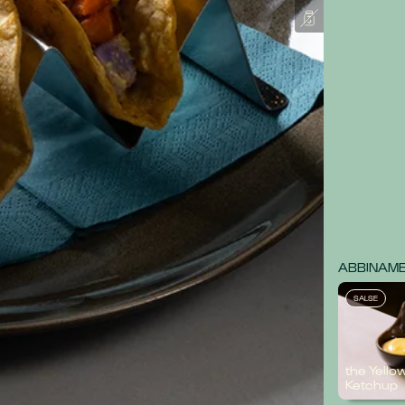
ABBINAMEN
SALSE
the Yello
Ketchup