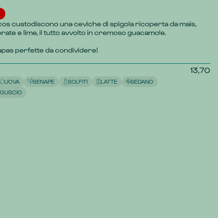
cos custodiscono una ceviche di spigola ricoperta da mais, 
orate e lime, il tutto avvolto in cremoso guacamole.
tapas perfette da condividere!
13,70
UOVA
SENAPE
SOLFITI
LATTE
SEDANO
 GUSCIO