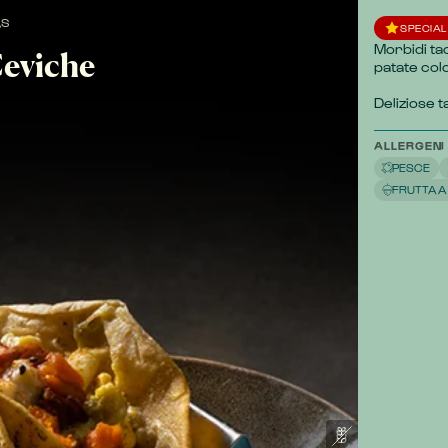
AS
SPECIAL
Morbidi ta
Ceviche
patate col
Deliziose 
ALLERGENI
PESCE
FRUTTA A