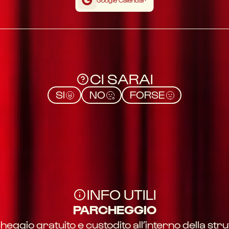
Google Calendar
CI SARAI
SI
NO
FORSE
INFO UTILI
PARCHEGGIO
eggio gratuito e custodito all’interno della str