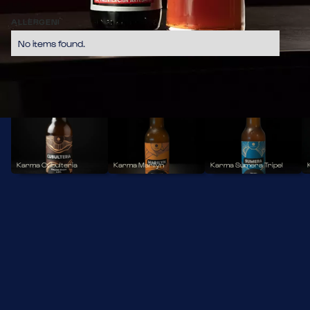
predomina un sapore di malto pulito.
6,70
ALLERGENI
No items found.
BIRRE
Karma Cubulteria
Karma Marilyn
Karma Sumera Tripel