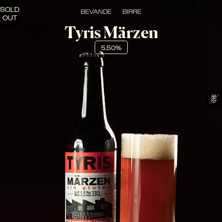
SOLD
BEVANDE
BIRRE
OUT
Tyris Märzen
5,50%
Birra senza glutine con un colore ambrato in cui 