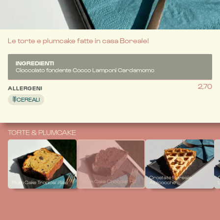
Plumcake al Cioccolato fondente, Cocco, Lamponi e un 
tocco speziato di Cardamomo per un’esperienza gustativa 
cangiante come un sogno.
Le torte e plumcake fatte in casa Boreale!
INGREDIENTI
Cioccolato fondente Cocco Lamponi Cardamomo
2,70
ALLERGENI
CEREALI
TORTE & PLUMCAKE
Crostate Boreale
Plum Cake Chocolat Hill
Plum Cake Tropical Bliss
Albicocche