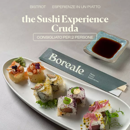
BISTROT
ESPERIENZE IN UN PIATTO
the Sushi Experience
Cruda
CONSIGLIATO
PER 2 PERSONE
BEST SELLER