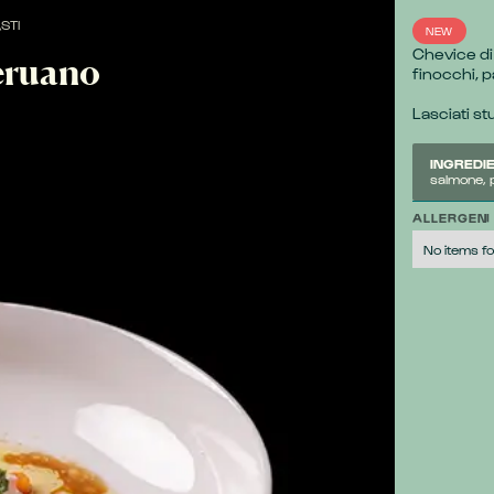
STI
NEW
Chevice di
Peruano
finocchi, p
Lasciati st
INGREDIE
salmone, 
ALLERGENI
No items f