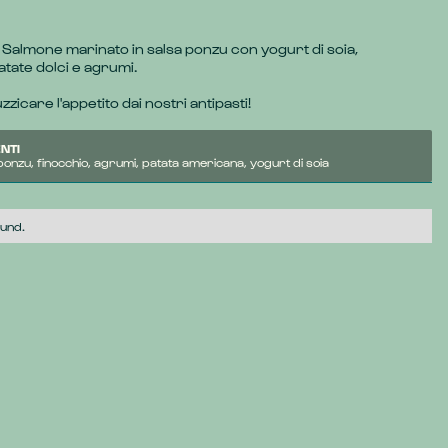
 Salmone marinato in salsa ponzu con yogurt di soia, 
atate dolci e agrumi.
uzzicare l'appetito dai nostri antipasti!
NTI
ponzu, finocchio, agrumi, patata americana, yogurt di soia
ound.