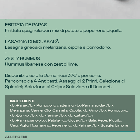
Percorso fusion di antipasti dal mediterraneo:

BRUSCHETTA ITALIA

Bruschetta italiana con stracciata e pomodoro.

-

FRITTATA DE PAPAS

Frittata spagnola con mix di patate e peperone piquillo.

-

LASAGNA DI MOUSSAKÀ

Lasagna greca di melanzana, cipolla e pomodoro.

-

ZESTY HUMMUS

Hummus libanese con zest di lime.
Disponibile solo la Domenica: 37€ a persona.
Percorso da 4 Antipasti; Assaggi di 2 Primi; Selezione di 
Spiedini; Selezione di Chips; Selezione di Dessert.
INGREDIENTI
<b>Pane</b>, Pomodoro datterino, <b>Panna acida</b>,
Melanzana, Carne, Olio, Cannella, Cipolla, <b>Vino</b>, Pomodoro,
<b>Burro</b>, <b>Farina</b>, <b>Latte</b>,
<b>Parmigiano</b>, Patate, <b>Uova</b>, Sale, Pepe, Piquillo,
Ceci, Aglio, Rosmarino, Pepe nero, <b>Tahina</b>, Scaglie, Limone
ALLERGENI