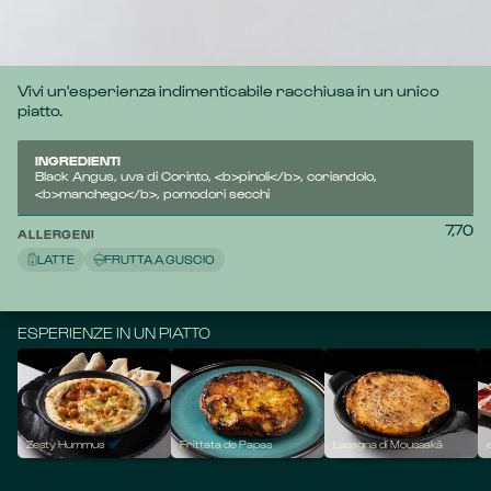
Carpaccio di Black Angus con croccanti pinoli e dolce uva 
di Corinto. Il coriandolo e il Manchego aggiungono un tocco 
aromatico e corposo, completato dai pomodori secchi.
Vivi un'esperienza indimenticabile racchiusa in un unico 
piatto.
INGREDIENTI
Black Angus, uva di Corinto, <b>pinoli</b>, coriandolo,
<b>manchego</b>, pomodori secchi
7,70
ALLERGENI
LATTE
FRUTTA A GUSCIO
ESPERIENZE IN UN PIATTO
Zesty Hummus
Frittata de Papas
Lasagna di Moussakà