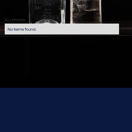
Hayman's è un gin fresco, equilibrato e agrumato, che rivela 
il suo classico profilo nitido, luminoso e molto fresco, con 
note di agrumi e sottili speziature di ginepro.
9,70
ALLERGENI
No items found.
GIN TONIC
Adamus + Zest di Lime
Bulldog + Pompelmo
Engine + Salvia