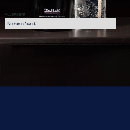
Un gin complesso ma morbido, con note speziate e note 
agrumate che lo rendono leggermente più fresco.
12,70
ALLERGENI
No items found.
GIN TONIC
Bulldog + Pompelmo
Adamus + Zest di Lime
Engine + Salvia