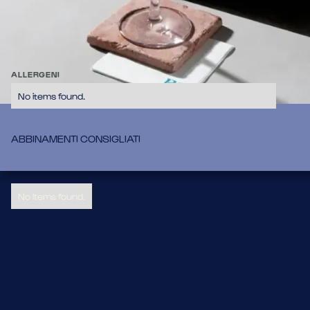
Drink Low Alcohol celebrativo per la festa della donna con 
succo di limone, Franciacorta, Sorbole e Citronella.
INGREDIENTI
Sorbole, succo di limone, citronella, franciacorta
12,70
ALLERGENI
No items found.
ABBINAMENTI CONSIGLIATI
No items found.