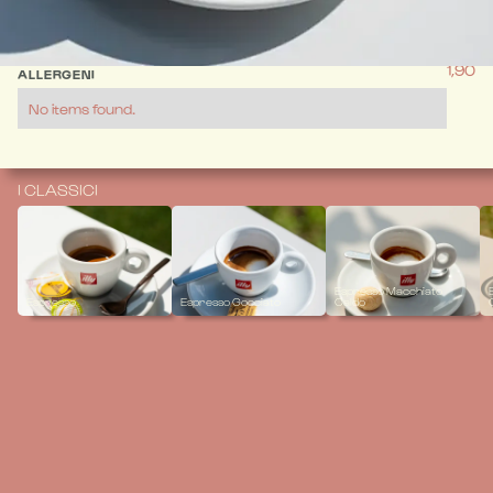
L'eccellenza del gusto per un momento di puro piacere.
1,90
ALLERGENI
No items found.
I CLASSICI
Espresso Macchiato
Espresso
Espresso Gocciato
Caldo