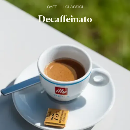
CAFÉ
I CLASSICI
Decaffeinato
Corposo espresso senza caffeina.