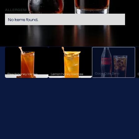
zuccheri e calorie.
4,70
ALLERGENI
No items found.
BIBITE
Coca-Cola Zero
Peach honey ice tea
Lemon honey iced tea