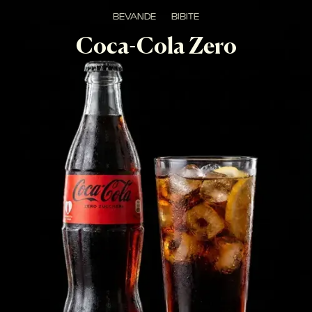
BEVANDE
BIBITE
Coca-Cola Zero
Bevanda analcolica di tipo soft drink gusto cola, senza 