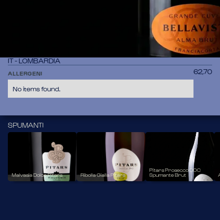
Franciacorta dal colore giallo paglierino luminoso con 
perlage finissimo. Al naso note di frutta bianca, fiori bianchi, 
miele e crosta di pane. Al palato è cremoso, fresco e di 
grande eleganza.
Vitigno
CHARDONNAY, PINOT NERO E PINOT BIANCO
Provenienza
IT - LOMBARDIA
62,70
ALLERGENI
No items found.
SPUMANTI
Pitars Prosecco DOC
Malvasia Dolce Pitars
Ribolla Gialla Pitars
Spumante Brut