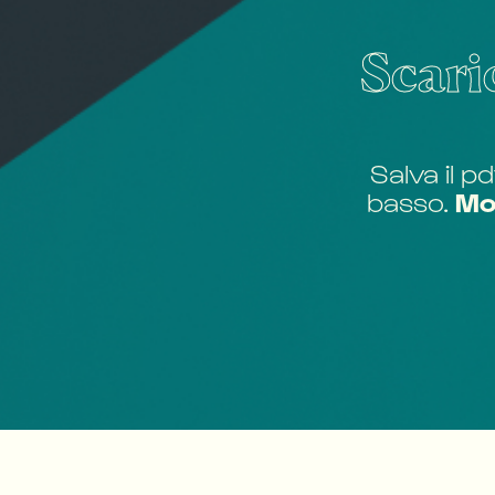
Scari
Salva il p
basso.
Mos