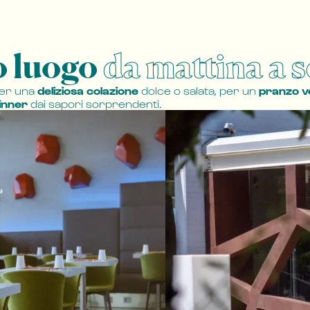
o luogo
da mattina a s
per una
deliziosa colazione
dolce o salata, per un
pranzo v
inner
dai sapori sorprendenti.