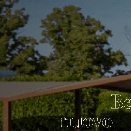
Be
nuovo