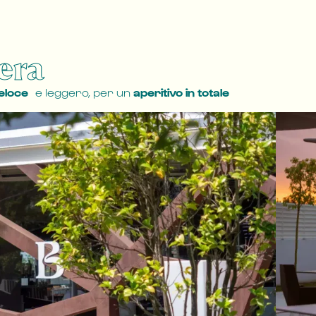
era
eloce
e leggero, per un
aperitivo in totale