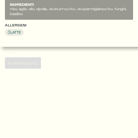
INGREDIENTI
riso, aglio, olio, cipolla, <b>burro</b>, <b>parmigiano</b>, funghi,
basilico
ALLERGENI
LATTE
PRIMI
No items found.