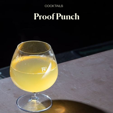
COCKTAILS
Proof Punch
Rum jamaicano overproof, infuso idroalcolico al passion 