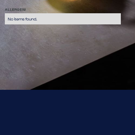
fleurs, arancia e lime, scirppo d'acero e anice stellato.
8,80
ALLERGENI
No items found.
No items found.