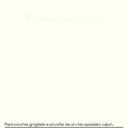
FAST LUNCH
CONTORNI
Pannocchie Cajun
Pannocchie grigliate e avvolte da un mix speziato cajun.