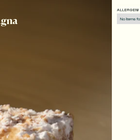
ALLERGENI
agna
No items f