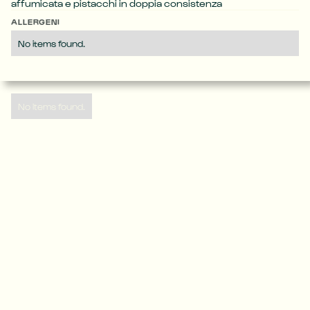
affumicata e pistacchi in doppia consistenza
ALLERGENI
No items found.
No items found.