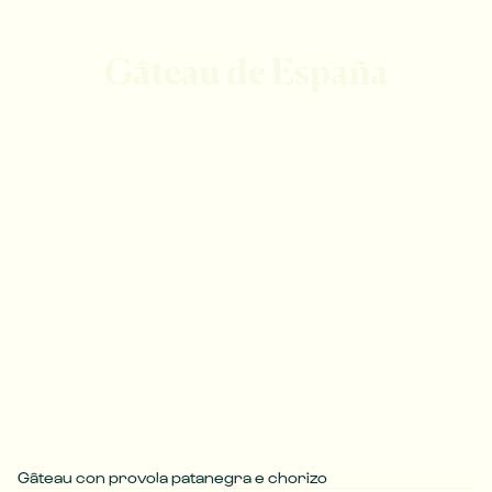
Gâteau de España
Gâteau con provola patanegra e chorizo