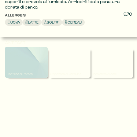
saporiti e provola affumicata. Arricchiti dalla panatura 
dorata di panko.
9,70
ALLERGENI
UOVA
LATTE
SOLFITI
CEREALI
ANTIPASTI
Tortillas di Patate
Caponata di Verdure
Insalatina di ceci