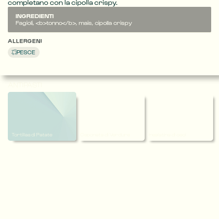
completano con la cipolla crispy.
INGREDIENTI
Fagioli, <b>tonno</b>, mais, cipolla crispy
ALLERGENI
PESCE
ANTIPASTI
Tortillas di Patate
Caponata di Verdure
Insalatina di ceci