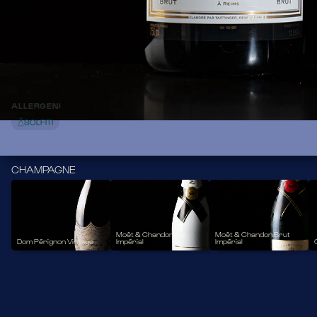
VANIGLIA E BRIOCHE.
Il Taittinger Brut Réserve è uno champagne di alta qualità 
prodotto dalla rinomata maison Taittinger. È una cuvée 
classica e iconica che ne rappresenta l'essenza dello stile.
Vitigno
PINOT NOIR E PINOT MEUNIER 60% - CHARDONNAY 40%
Provenienza
FRANCIA
72,50
ALLERGENI
SOLFITI
CHAMPAGNE
Moët & Chandon Ice
Moët & Chandon Brut
Dom Pérignon Vintage
Impérial
Impérial