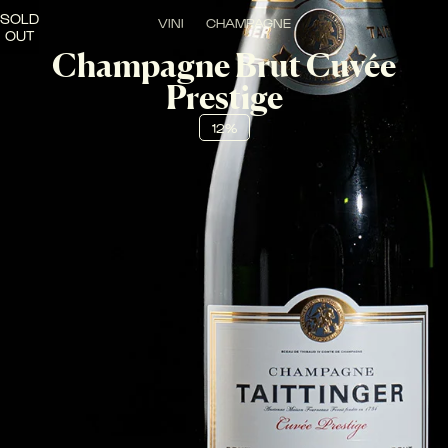
SOLD
VINI
CHAMPAGNE
OUT
Champagne Brut Cuvée
Prestige
12%
PESCA BIANCA, BIANCOSPINO, ACACIA, NOTE DI