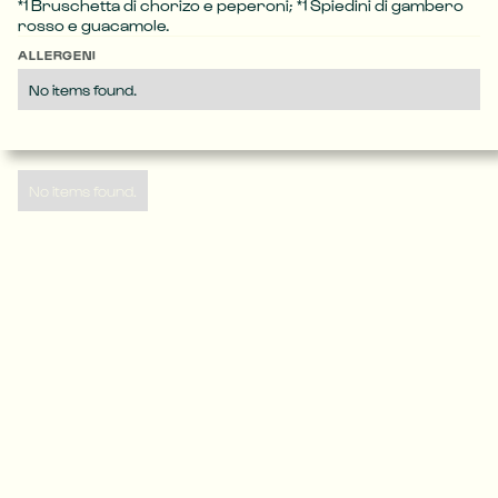
*1 Bruschetta di chorizo e peperoni; *1 Spiedini di gambero 
rosso e guacamole.
ALLERGENI
No items found.
No items found.