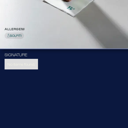
Tequila e Mezcal dal tono piccante con sciroppo di Sichuan 
e fresco limone.
INGREDIENTI
Tequila, Mezcal, Sciroppo di Sichuan, Limone
12,70
ALLERGENI
SOLFITI
SIGNATURE
No items found.