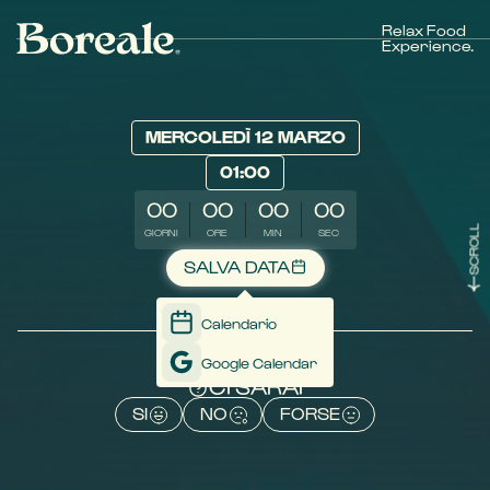
Relax Food
Experience.
MERCOLEDÌ 12 MARZO
01:00
00
00
00
00
SCROLL
GIORNI
ORE
MIN
SEC
SALVA DATA
Calendario
Google Calendar
CI SARAI
SI
NO
FORSE