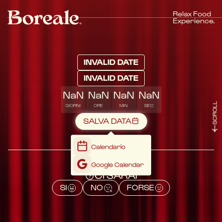
Relax Food
Experience.
INVALID DATE
INVALID DATE
NaN
NaN
NaN
NaN
SCROLL
GIORNI
ORE
MIN
SEC
SALVA DATA
Calendario
Google Calendar
CI SARAI
SI
NO
FORSE