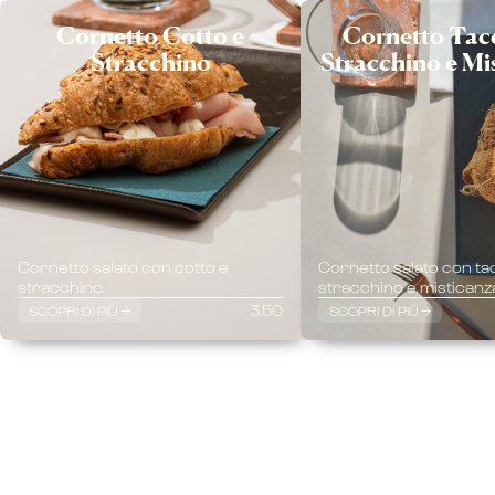
Cornetto Cotto e
Cornetto Tac
Stracchino
Stracchino e Mi
Cornetto salato con cotto e
Cornetto salato con ta
stracchino.
stracchino e misticanz
3,50
SCOPRI DI PIÙ
SCOPRI DI PIÙ