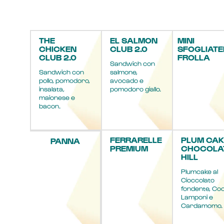
THE
EL SALMON
MINI
CHICKEN
CLUB 2.0
SFOGLIATE
CLUB 2.0
FROLLA
Sandwich con
Sandwich con
salmone,
pollo, pomodoro,
avocado e
insalata,
pomodoro giallo.
maionese e
bacon.
FERRARELLE
PLUM CAK
PANNA
PREMIUM
CHOCOLA
HILL
Plumcake al
Cioccolato
fondente, Co
Lamponi e
Cardamomo.