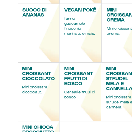
SUCCO DI
VEGAN POKÈ
MINI
ANANAS
CROISSA
farro,
CREMA
guacamole,
finocchio
Mini croissant
marinato e mais.
crema.
MINI
MINI
MINI
CROISSANT
CROISSANT
CROISSAN
CIOCCOLATO
FRUTTI DI
STRUDEL
BOSCO
MELA E
Mini croissant
CANNELL
cioccolato.
Cereali e frutti di
bosco
Mini croissant
strudel mela 
cannella.
MINI CHICCA
PROSCIUTTO